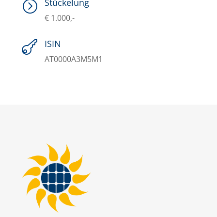
Stückelung
=
€ 1.000,-
ISIN

AT0000A3M5M1